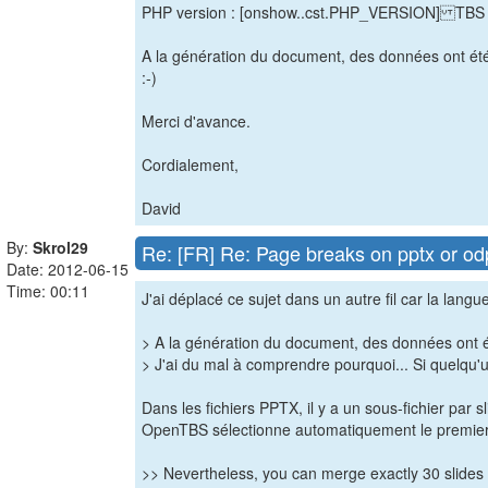
PHP version : [onshow..cst.PHP_VERSION] TBS ve
A la génération du document, des données ont été 
:-)
Merci d'avance.
Cordialement,
David
By:
Skrol29
Re: [FR] Re: Page breaks on pptx or od
Date: 2012-06-15
Time: 00:11
J'ai déplacé ce sujet dans un autre fil car la lang
> A la génération du document, des données ont é
> J'ai du mal à comprendre pourquoi... Si quelqu'
Dans les fichiers PPTX, il y a un sous-fichier par sl
OpenTBS sélectionne automatiquement le premier slid
>> Nevertheless, you can merge exactly 30 slides 