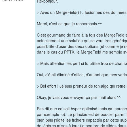
Re-bonjour,
> Avec un MergeField() tu fusionnes des données 
Merci, c'est ce que je recherchais ^^
C'est gourmand de faire à la fois des MergeField 
actuellement une solution qui se veut très générique
possibilité d'user des deux options (et comme je ne
dans le cas du PPTX, le MergeField me semble in
> Mais attention les perf si tu utilise trop de cha
Oui, c'était éliminé d'office, d'autant que mes var
> Bel effort ! Je suis preneur de ton algo qui reti
Okay, je vais vous envoyer ça par mail alors ^^
Pas dit que ce soit hyper optimisé mais ça marche b
par exemple :o). Le principe est de boucler parmi 
bien puis j'édite les fichiers impactés par cette s
de légères mises à jour (le nombre de slides dans 