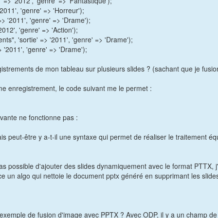
' => '2012', 'genre' => 'Fantastique');
'2011', 'genre' => 'Horreur');
 => '2011', 'genre' => 'Drame');
2012', 'genre' => 'Action');
nts", 'sortie' => '2011', 'genre' => 'Drame');
> '2011', 'genre' => 'Drame');
nregistrements de mon tableau sur plusieurs slides ? (sachant que je fus
ème enregistrement, le code suivant me le permet :
ivante ne fonctionne pas :
peut-être y a-t-il une syntaxe qui permet de réaliser le traitement équ
t pas possible d'ajouter des slides dynamiquement avec le format PTTX,
nce un algo qui nettoie le document pptx généré en supprimant les slides
r un exemple de fusion d'image avec PPTX ? Avec ODP, il y a un champ de