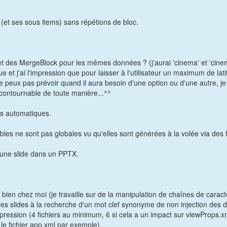
(et ses sous items) sans répétions de bloc.
et des MergeBlock pour les mêmes données ? (j'aurai 'cinema' et 'cinem
 et j'ai l'impression que pour laisser à l'utilisateur un maximum de latit
 peux pas prévoir quand il aura besoin d'une option ou d'une autre, je v
contournable de toute manière...^^
mps automatiques.
iables ne sont pas globales vu qu'elles sont générées à la volée via des 
re une slide dans un PPTX.
ien chez moi (je travaille sur de la manipulation de chaînes de caractère
les slides à la recherche d'un mot clef synonyme de non injection des do
uppression (4 fichiers au minimum, 6 si cela a un impact sur viewProps.xm
le fichier app.xml par exemple).