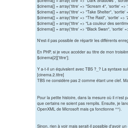
$cinema[] = array('titre' => "Dark Shadows", 'sortie
$cinema[] = array('titre' => "Scream 4", 'sortie' => 
$cinema[] = array('titre' => "Take Shelter", 'sortie'
$cinema[] = array('titre' => "The Raid", 'sortie' => '
$cinema[] = array('titre' => "La couleur des sentime
$cinema[] = array('titre' => "Black Swan", 'sortie' =
N'est-il pas possible de répartir les différents e
En PHP, si je veux accéder au titre de mon troisi
$cinema[2]['titre'];
Y a-t-il un équivalent avec TBS ?_? La syntaxe su
[cinema.2.titre]
TBS ne considère pas 2 comme étant une clef. Mais 
Pour la petite histoire, dans la mesure où il n'es
que certains ne soient pas remplis. Ensuite, je la
OpenXML de Microsoft mais ça fonctionne ^^).
Sinon, rien à voir mais serait-il possible d'avoi