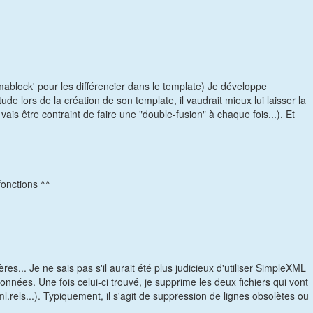
ablock' pour les différencier dans le template) Je développe
ude lors de la création de son template, il vaudrait mieux lui laisser la
ais être contraint de faire une "double-fusion" à chaque fois...). Et
fonctions ^^
s... Je ne sais pas s'il aurait été plus judicieux d'utiliser SimpleXML
nnées. Une fois celui-ci trouvé, je supprime les deux fichiers qui vont
l.rels...). Typiquement, il s'agit de suppression de lignes obsolètes ou