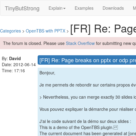
TinyButStrong
Explain
Examples
Downloads
M
[FR] Re: Page
Categories
>
OpenTBS with PPTX
>
The forum is closed. Please use
Stack Overflow
for submitting new q
By:
David
[FR] Re: Page breaks on pptx or odp pr
Date: 2012-06-14
Time: 17:16
Bonjour,
Je me permets de rebondir sur certains propos év
> Nevertheless, you can merge exactly 30 slides i
Vous pouvez expliquer la démarche pour réaliser 
J'ai le code suivant de la démo sur deux slides :
This is a demo of the OpenTBS plugin.
The current document has been generated at [