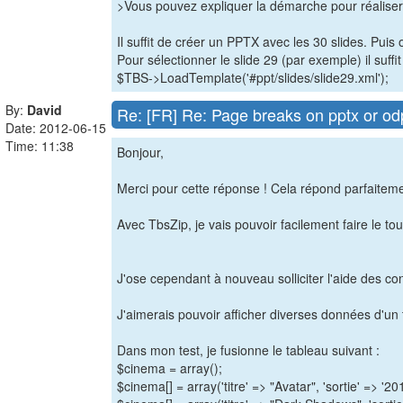
>Vous pouvez expliquer la démarche pour réaliser
Il suffit de créer un PPTX avec les 30 slides. Puis
Pour sélectionner le slide 29 (par exemple) il suffit 
$TBS->LoadTemplate('#ppt/slides/slide29.xml');
By:
David
Re: [FR] Re: Page breaks on pptx or od
Date: 2012-06-15
Time: 11:38
Bonjour,
Merci pour cette réponse ! Cela répond parfaiteme
Avec TbsZip, je vais pouvoir facilement faire le to
J'ose cependant à nouveau solliciter l'aide des c
J'aimerais pouvoir afficher diverses données d'un 
Dans mon test, je fusionne le tableau suivant :
$cinema = array();
$cinema[] = array('titre' => "Avatar", 'sortie' => '201