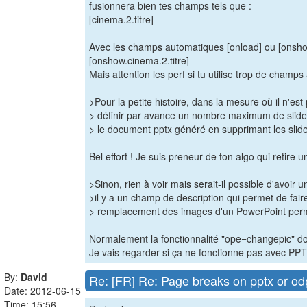
fusionnera bien tes champs tels que :
[cinema.2.titre]
Avec les champs automatiques [onload] ou [onshow]
[onshow.cinema.2.titre]
Mais attention les perf si tu utilise trop de champ
>Pour la petite histoire, dans la mesure où il n'e
> définir par avance un nombre maximum de slides q
> le document pptx généré en supprimant les slide
Bel effort ! Je suis preneur de ton algo qui retire
>Sinon, rien à voir mais serait-il possible d'avo
>il y a un champ de description qui permet de fair
> remplacement des images d'un PowerPoint permet
Normalement la fonctionnalité "ope=changepic" doi
Je vais regarder si ça ne fonctionne pas avec PP
By:
David
Re: [FR] Re: Page breaks on pptx or od
Date: 2012-06-15
Time: 15:56