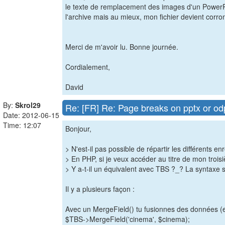
le texte de remplacement des images d'un PowerPoi
l'archive mais au mieux, mon fichier devient corr
Merci de m'avoir lu. Bonne journée.
Cordialement,
David
By:
Skrol29
Re: [FR] Re: Page breaks on pptx or od
Date: 2012-06-15
Time: 12:07
Bonjour,
> N'est-il pas possible de répartir les différents
> En PHP, si je veux accéder au titre de mon troisi
> Y a-t-il un équivalent avec TBS ?_? La syntaxe s
Il y a plusieurs façon :
Avec un MergeField() tu fusionnes des données (e
$TBS->MergeField('cinema', $cinema);