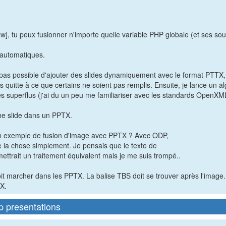
, tu peux fusionner n'importe quelle variable PHP globale (et ses sou
s automatiques.
st pas possible d'ajouter des slides dynamiquement avec le format PTTX,
uitte à ce que certains ne soient pas remplis. Ensuite, je lance un al
s superflus (j'ai du un peu me familiariser avec les standards OpenXML
 une slide dans un PPTX.
ir un exemple de fusion d'image avec PPTX ? Avec ODP,
e la chose simplement. Je pensais que le texte de
trait un traitement équivalent mais je me suis trompé..
t marcher dans les PPTX. La balise TBS doit se trouver après l'image.
TX.
p presentations