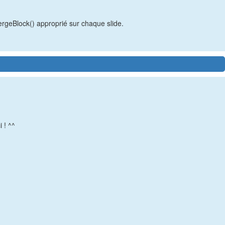
MergeBlock() approprié sur chaque slide.
 ! ^^