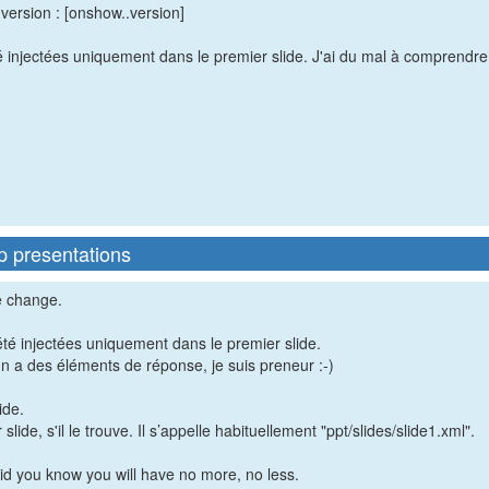
rsion : [onshow..version]
injectées uniquement dans le premier slide. J'ai du mal à comprendre 
p presentations
ue change.
té injectées uniquement dans le premier slide.
un a des éléments de réponse, je suis preneur :-)
ide.
e, s'il le trouve. Il s’appelle habituellement "ppt/slides/slide1.xml".
id you know you will have no more, no less.