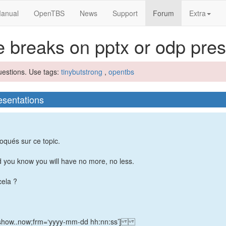
(current)
anual
OpenTBS
News
Support
Forum
Extra
 breaks on pptx or odp pres
uestions. Use tags:
tinybutstrong
,
opentbs
esentations
oqués sur ce topic.
d you know you will have no more, no less.
cela ?
onshow..now;frm=‘yyyy-mm-dd hh:nn:ss’]