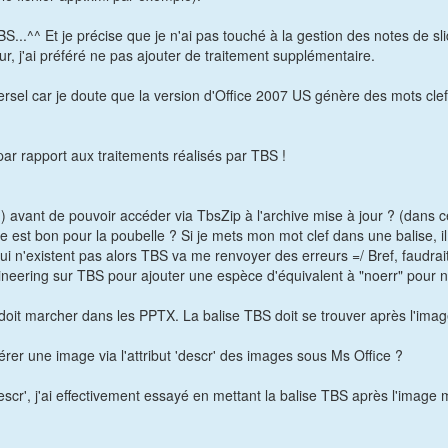
S...^^ Et je précise que je n'ai pas touché à la gestion des notes de s
ur, j'ai préféré ne pas ajouter de traitement supplémentaire.
iversel car je doute que la version d'Office 2007 US génère des mots cl
ar rapport aux traitements réalisés par TBS !
() avant de pouvoir accéder via TbsZip à l'archive mise à jour ? (dans ce
e est bon pour la poubelle ? Si je mets mon mot clef dans une balise, i
ui n'existent pas alors TBS va me renvoyer des erreurs =/ Bref, faudrai
ngineering sur TBS pour ajouter une espèce d'équivalent à "noerr" pour 
oit marcher dans les PPTX. La balise TBS doit se trouver après l'imag
rer une image via l'attribut 'descr' des images sous Ms Office ?
descr', j'ai effectivement essayé en mettant la balise TBS après l'image