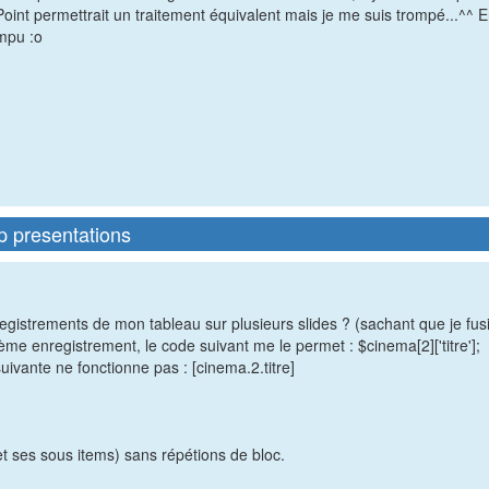
nt permettrait un traitement équivalent mais je me suis trompé...^^ E
ompu :o
p presentations
 enregistrements de mon tableau sur plusieurs slides ? (sachant que je f
ème enregistrement, le code suivant me le permet : $cinema[2]['titre'];
uivante ne fonctionne pas : [cinema.2.titre]
t ses sous items) sans répétions de bloc.